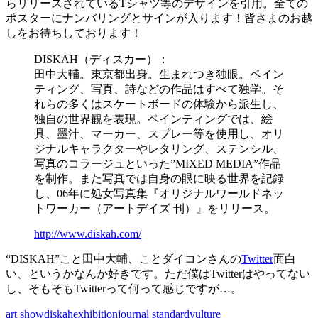
らリリースされているTシャツ等のデザインを引用。全ての
ポスターにナンバリングとサインが入ります！皆さまのお越
しをお待ちしております！
DISKAH（ディスカー）：
田中大輔。東京都出身。生まれつき独眼。ペイン
ティング、写真、詩などの作品はすべて独学。そ
れらの多くはスケートボードの体験から派生し、
独自の世界観を表現。ペインティングでは、絵
具、墨汁、マーカー、スプレー等を使用し、オリ
ジナルキャラクターやレタリング、ステンシル、
写真のコラージュといった”MIXED MEDIA”作品
を制作。また写真では自身の眼に映る世界を記録
し、06年に処女写真集『オリジナルワールドネッ
トワーカー（アートデイズ 刊）』をリリース。
http://www.diskah.com/
“DISKAH”こと田中大輔、ことダイコンさんの
Twitter
面白
い、というかなんか好きです。ただ僕はTwitterはやってない
し、そもそもTwitterって何って感じですが…。
art show
diskah
exhibition
journal standard
vulture