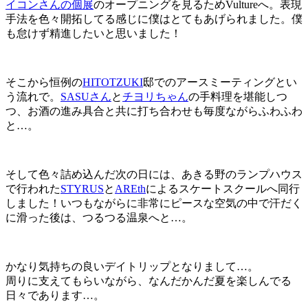
イコンさんの個展
のオープニングを見るためVultureへ。表現
手法を色々開拓してる感じに僕はとてもあげられました。僕
も怠けず精進したいと思いました！
そこから恒例の
HITOTZUKI
邸でのアースミーティングとい
う流れで。
SASUさん
と
チヨリちゃん
の手料理を堪能しつ
つ、お酒の進み具合と共に打ち合わせも毎度ながらふわふわ
と…。
そして色々詰め込んだ次の日には、あきる野のランプハウス
で行われた
STYRUS
と
AREth
によるスケートスクールへ同行
しました！いつもながらに非常にピースな空気の中で汗だく
に滑った後は、つるつる温泉へと…。
かなり気持ちの良いデイトリップとなりまして…。
周りに支えてもらいながら、なんだかんだ夏を楽しんでる
日々であります…。