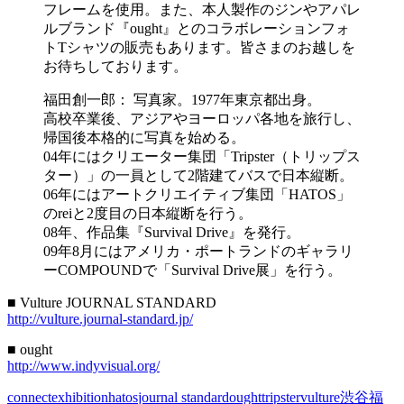
フレームを使用。また、本人製作のジンやアパレ
ルブランド『ought』とのコラボレーションフォ
トTシャツの販売もあります。皆さまのお越しを
お待ちしております。
福田創一郎： 写真家。1977年東京都出身。
高校卒業後、アジアやヨーロッパ各地を旅行し、
帰国後本格的に写真を始める。
04年にはクリエーター集団「Tripster（トリップス
ター）」の一員として2階建てバスで日本縦断。
06年にはアートクリエイティブ集団「HATOS」
のreiと2度目の日本縦断を行う。
08年、作品集『Survival Drive』を発行。
09年8月にはアメリカ・ポートランドのギャラリ
ーCOMPOUNDで「Survival Drive展」を行う。
■ Vulture JOURNAL STANDARD
http://vulture.journal-standard.jp/
■ ought
http://www.indyvisual.org/
connect
exhibition
hatos
journal standard
ought
tripster
vulture
渋谷
福