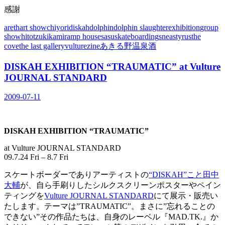
感謝
areth
art show
chiyori
diskah
dolphin
dolphin slaughter
exhibition
group
show
hitotzuki
kami
ramp house
sasu
skateboarding
snea
styrus
the
cove
the last gallery
vulture
zine
あきる野
温泉
酒
DISKAH EXHIBITION “TRAUMATIC” at Vulture
JOURNAL STANDARD
2009-07-11
DISKAH EXHIBITION “TRAUMATIC”
at Vulture JOURNAL STANDARD
09.7.24 Fri – 8.7 Fri
スケートボーダーでありアーティストの
“DISKAH”こと田中
大輔
が、自ら手刷りしたシルクスクリーンポスターやペイン
ティングを
Vulture JOURNAL STANDARD
にて展示・販売い
たします。テーマは”TRAUMATIC”。まさに”忘れることの
できない”その作品たちは、自身のレーベル『MAD.TK.』か