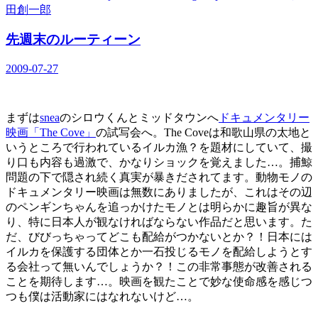
田創一郎
先週末のルーティーン
2009-07-27
まずは
snea
のシロウくんとミッドタウンへ
ドキュメンタリー
映画「The Cove」
の試写会へ。The Coveは和歌山県の太地と
いうところで行われているイルカ漁？を題材にしていて、撮
り口も内容も過激で、かなりショックを覚えました…。捕鯨
問題の下で隠され続く真実が暴きだされてます。動物モノの
ドキュメンタリー映画は無数にありましたが、これはその辺
のペンギンちゃんを追っかけたモノとは明らかに趣旨が異な
り、特に日本人が観なければならない作品だと思います。た
だ、びびっちゃってどこも配給がつかないとか？！日本には
イルカを保護する団体とか一石投じるモノを配給しようとす
る会社って無いんでしょうか？！この非常事態が改善される
ことを期待します…。映画を観たことで妙な使命感を感じつ
つも僕は活動家にはなれないけど…。